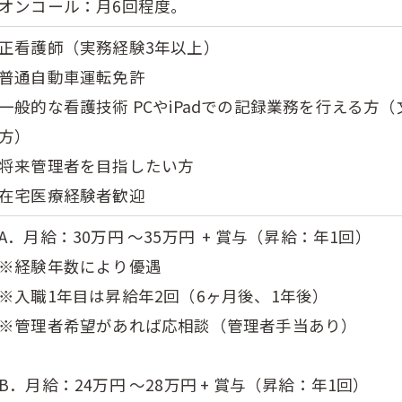
オンコール：月6回程度。
正看護師（実務経験3年以上）
普通自動車運転免許
一般的な看護技術 PCやiPadでの記録業務を行える方
方）
将来管理者を目指したい方
在宅医療経験者歓迎
A．月給：30万円 ～35万円
+ 賞与（昇給：年1回）
※
経験年数
により優遇
※入職1年目は昇給年2回（6ヶ月後、1年後）
※管理者希望があれば応相談（管理者手当あり）
B．
月給：24万円 ～28万円
+ 賞与
（昇給：年1回）