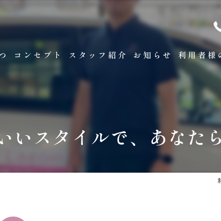
つ
コンセプト
スタッフ紹介
お知らせ
利用者様
看護について
リハビリについて
いいスタイルで、あなた
医療保険
ターミナルケア
リハビリセミナーについ
医療DX推進体制につい