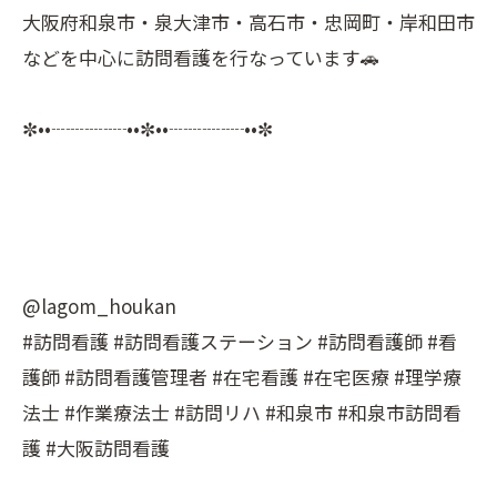
大阪府和泉市・泉大津市・高石市・忠岡町・岸和田市
などを中心に訪問看護を行なっています🚗
✼••┈┈┈┈••✼••┈┈┈┈••✼
@lagom_houkan
#訪問看護 #訪問看護ステーション #訪問看護師 #看
護師 #訪問看護管理者 #在宅看護 #在宅医療 #理学療
法士 #作業療法士 #訪問リハ #和泉市 #和泉市訪問看
護 #大阪訪問看護