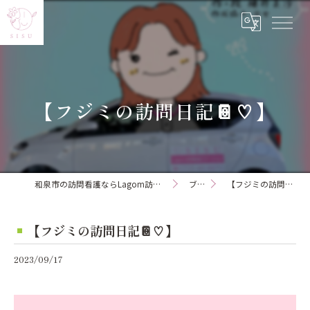
【フジミの訪問日記📔♡】
和泉市の訪問看護ならLagom訪問看護ステーション
ブログ
【フジミの訪問日記📔♡】
【フジミの訪問日記📔♡】
2023/09/17