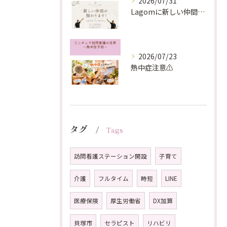
2026/07/31
Lagomに新しい仲間が加わります！
2026/07/23
熱中症注意⚠️
タグ
Tags
訪問看護ステーション開設
子育て
介護
フルタイム
時短
LINE
医療保険
厚生労働省
DX加算
貝塚市
セラピスト
リハビリ