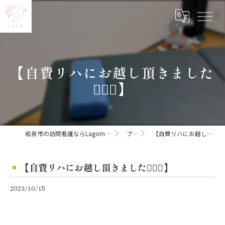
【自費リハにお越し頂きました
💁🏻‍♂️】
和泉市の訪問看護ならLagom訪問看護ステーション
ブログ
【自費リハにお越し頂きました💁🏻‍♂️】
【自費リハにお越し頂きました💁🏻‍♂️】
2023/10/15