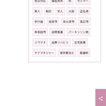
祝日対応
福祉用具
杖
セミナー
新人
触診
求人
大阪
正社員
歩行器
和泉市
泉大津市
高石市
岸和田市
訪問看護
パーキンソン病
リウマチ
自費リハビリ
在宅医療
ケアマネジャー
理学療法士
看護師