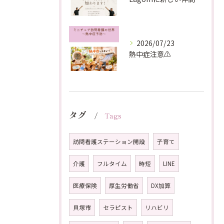
2026/07/23
熱中症注意⚠️
タグ
Tags
訪問看護ステーション開設
子育て
介護
フルタイム
時短
LINE
医療保険
厚生労働省
DX加算
貝塚市
セラピスト
リハビリ