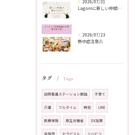
2026/07/31
Lagomに新しい仲間が加わります！
2026/07/23
熱中症注意⚠️
タグ
Tags
訪問看護ステーション開設
子育て
介護
フルタイム
時短
LINE
医療保険
厚生労働省
DX加算
貝塚市
セラピスト
リハビリ