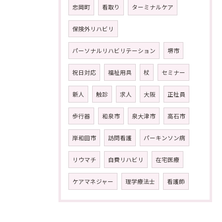
忠岡町
看取り
ターミナルケア
保険外リハビリ
パーソナルリハビリテーション
堺市
祝日対応
福祉用具
杖
セミナー
新人
触診
求人
大阪
正社員
歩行器
和泉市
泉大津市
高石市
岸和田市
訪問看護
パーキンソン病
リウマチ
自費リハビリ
在宅医療
ケアマネジャー
理学療法士
看護師