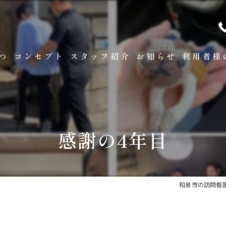
つ
コンセプト
スタッフ紹介
お知らせ
利用者様
看護について
リハビリについて
感謝の4年目
医療保険
ターミナルケア
和泉市の訪問看護
リハビリセミナーについ
医療DX推進体制につい