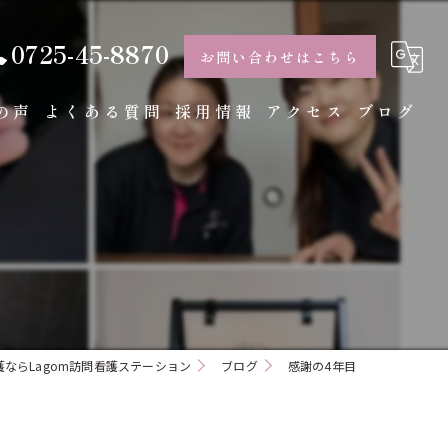
0725-45-8870
お問い合わせはこちら
の声
よくある質問
採用情報
アクセス
ブログ
コラム
ならLagom訪問看護ステーション
ブログ
感謝の4年目
て
て