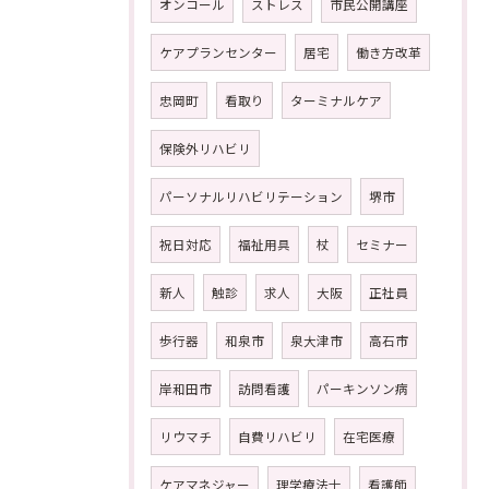
オンコール
ストレス
市民公開講座
ケアプランセンター
居宅
働き方改革
忠岡町
看取り
ターミナルケア
保険外リハビリ
パーソナルリハビリテーション
堺市
祝日対応
福祉用具
杖
セミナー
新人
触診
求人
大阪
正社員
歩行器
和泉市
泉大津市
高石市
岸和田市
訪問看護
パーキンソン病
リウマチ
自費リハビリ
在宅医療
ケアマネジャー
理学療法士
看護師