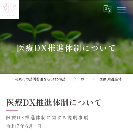
医療DX推進体制について
和泉市の訪問看護ならLagom訪問看護ステーション
お知らせ
医療DX推進体制について
医療DX推進体制について
医療
DX
推進体制に関する説明事項
令和
7
年
6
月
1
日